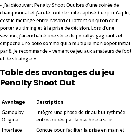
« J’ai découvert Penalty Shoot Out lors d’une soirée de
championnat et j’ai été tout de suite captivé. Ce qui m’a plu,
c’est le mélange entre hasard et l’attention qu’on doit
porter au timing et à la prise de décision. Lors d’une
session, j’ai enchaîné une série de penaltys gagnants et
empoché une belle somme qui a multiplié mon dépôt initial
par 8. Je recommande vivement ce jeu aux amateurs de foot
et de stratégie. »
Table des avantages du jeu
Penalty Shoot Out
Avantage
Description
Gameplay
Intègre une phase de tir au but rythmée
Original
entrecoupée par la machine à sous.
Interface
Conçue pour faciliter la prise en main et