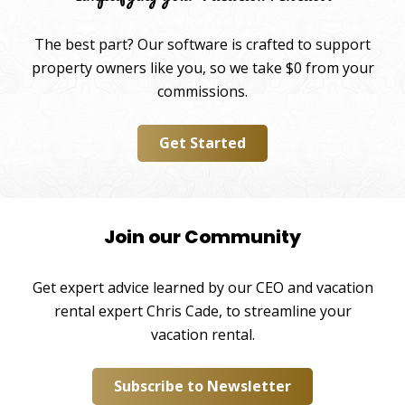
The best part? Our software is crafted to support
property owners like you, so we take $0 from your
commissions.
Get Started
Join our Community
Get expert advice learned by our CEO and vacation
rental expert Chris Cade, to streamline your
vacation rental.
Subscribe to Newsletter